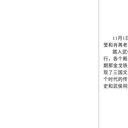
11月
莹和肖苒老
踏入武
行，各个殿
期那金戈铁
现了三国文
个时代的传
史和武侯祠