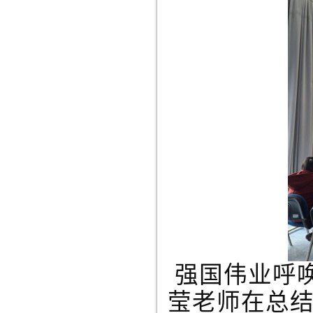
强国伟业呼
莹老师在总