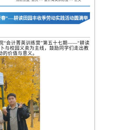
当前位置:
首页
>>
会计菁英训练营
>> 正文
春”----耕读田园丰收季劳动实践活动圆满举
院“会计菁英训练营”第五十七期——“耕读
萝卜与校园义卖为主线，鼓励同学们走出教
动的价值与意义。