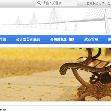
西南财经大学
|
会
啡馆
会计菁英训练营
会快成长加油站
就业管理
练营