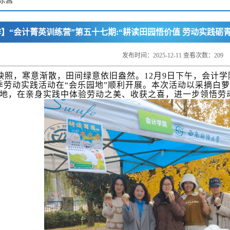
】“会计菁英训练营”第五十七期:“耕读田园悟价值 劳动实践砺青
行
发布时间：2025-12-11 查看次数：
209
照，寒意渐散，田间绿意依旧盎然。12月9日下午，会计学
季劳动实践活动在“会乐园地”顺利开展。本次活动以采摘白
地，在亲身实践中体验劳动之美、收获之喜，进一步领悟劳