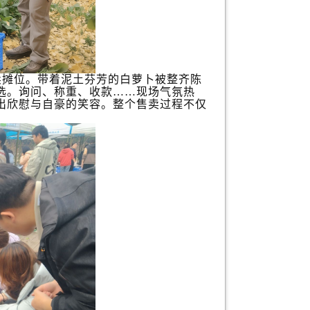
摊位。带着泥土芬芳的白萝卜被整齐陈
选。询问、称重、收款
……现场气氛热
出欣慰与自豪的笑容。整个售卖过程不仅