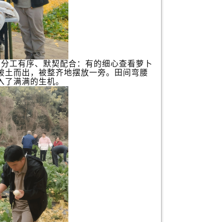
们分工有序、默契配合：有的细心查看萝卜
破土而出，被整齐地摆放一旁。田间弯腰
入了满满的生机。