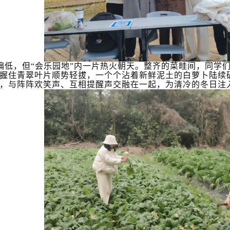
偏低，但
“会乐园地”内一片热火朝天。整齐的菜畦间，同学
握住青翠叶片顺势轻拔，一个个沾着新鲜泥土的白萝卜陆续
，与阵阵欢笑声、互相提醒声交融在一起，为清冷的冬日注