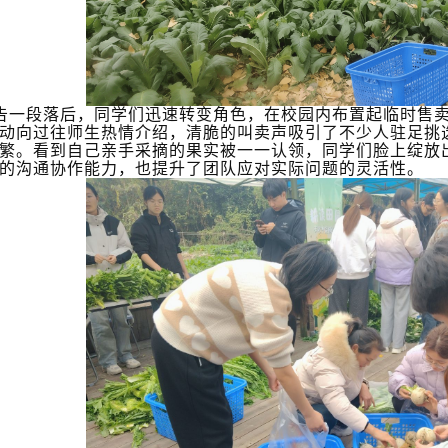
告一段落后，同学们迅速转变角色，在校园内布置起临时售卖
动向过往师生热情介绍，清脆的叫卖声吸引了不少人驻足挑
繁。看到自己亲手采摘的果实被一一认领，同学们脸上绽放
的沟通协作能力，也提升了团队应对实际问题的灵活性。