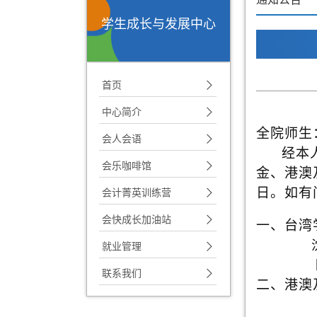
学生成长与发展中心
首页
中心简介
全院师生
会人会语
经本
会乐咖啡馆
金、港澳
日。如有
会计菁英训练营
会快成长加油站
一、台
就业管理
陈佩宜 
联系我们
二、港