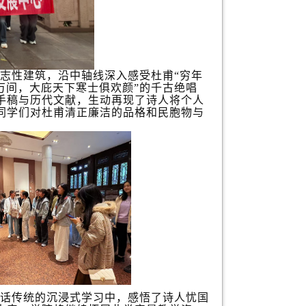
志性建筑，沿中轴线深入感受杜甫“穷年
万间，大庇天下寒士俱欢颜”的千古绝唱
手稿与历代文献，生动再现了诗人将个人
同学们对杜甫清正廉洁的品格和民胞物与
话传统的沉浸式学习中，感悟了诗人忧国