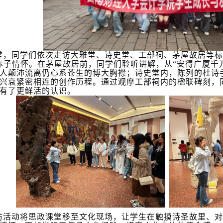
堂，同学们依次走访大雅堂、诗史堂、工部祠、茅屋故居等标
赤子情怀。在茅屋故居前，同学们聆听讲解，从“安得广厦千
人颠沛流离仍心系苍生的博大胸襟；诗史堂内，陈列的杜诗
兴衰紧密相连的创作历程。通过观摩工部祠内的楹联碑刻，
有了更鲜活的认识。
访活动将思政课堂移至文化现场，让学生在触摸诗圣故里、对