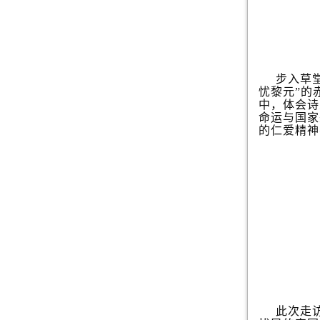
步入草
忧黎元”的
中，体会诗
命运与国家
的仁爱精神
此次走