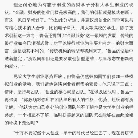
他还耐心地为有志于创业的西财学子分析大学生创业的现
状。“金融、财务的创业门槛是极高的，我们的创新就是模式创新，
而这一风口早就过了。”他如此分析道，并建议想创业的同学可以与
有核心技术的人合作，比如电子科大、川大等高校的学生。除了技
术创新这一方向，鲁品还提到了“金融服务”这一领域的发展。传统的
银行业如今已渐渐式微，对于以银行就业为主要方向之一的财大而
言，这是极其不利的。“传统机构的转型即将到来了。”鲁品的话语中
透着坚定，“所以同学们还是要发展创新型思维，尽量考虑在创新机
构就业。”
尽管大学生创业形势严峻，但鲁品仍然鼓励同学们参加一些模
拟创业的活动。我们请他谈谈创业者所需的素质，他只说了三点：
情怀、坚持与团队。“创业的核心就是团队。”在谈及团队时，鲁品一
再强调，“你必须对你所在团队里所有人的性格、优势、短板都有所
了解。”他认为对自己身处的创业团队的不了解也是大学生创业的拦
路虎。一个相互不了解、临时拼凑起来的团队怎么能够在如此险峻
的环境下走远呢？
“千万不要贸然个人创业，单干的时代已经过去了，现在要讲求