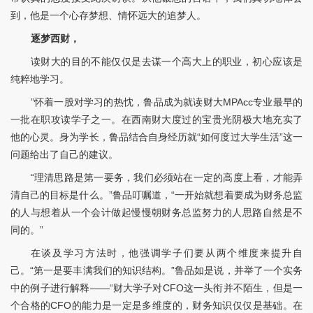
到，他是一个心存梦想、情怀远大的追梦人。
逐梦西财
，
读财大的目的不能仅仅是去谋一个高大上的职业，初心应该是
纯粹地学习。
”怀着一股对学习的热忱，鲁品成为就读财大MPAcc专业最早的
一批在职攻读学子之一。在西南财大度过的宝贵光阴极大地充实了
他的心灵。身为学长，鲁品结合自身经历就“如何度过大学生活”这一
问题给出了自己的建议。
“理清思路是第一要务，我们必须站在一定的高度上看，才能弄
清自己的目标是什么。”鲁品叮嘱道，“一开始就想着要成为财务总监
的人与想着从一个会计做起慢慢朝财务总监努力的人思路自然是不
同的。”
在谈及学习方法时，他强调学子们要从两个维度来提升自
己。“第一是要丰满我们的知识结构。”鲁品如是说，并举了一个实务
中的例子进行解释——“财大学子对CFO这一头衔并不陌生，但是一
个合格的CFO的能力是一定是多维度的，财务知识仅仅是基础。在