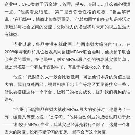
企业中，CFO类似于‘万金油’，管理、税务、金融……什么都必须懂
一点。”他笑着总结道。“第二是要弥合性格的短板，”鲁品解释
说，“在职场中，情商比智商更重要。”他鼓励同学们多参加课外活动
来增加与社会之间的交流，交际能力的增强将对未来的职业生涯大
有裨益。
毕业以后，鲁品并没有就此画上与西南财大缘分的句点。在
2008年与老师和几位校友共同创建MPAcc联合会时，他挑起了联合
会主席的重担。在他眼中，创立MPAcc联合会的初衷其实很简单，
就是想搭建一个有益于西财学子、有益于毕业校友的平台。
他说：“做财务的人一般会比较低调，可是他们本身的价值是巨
大的。我们身处西部，视野相较于北上广等地区要显得狭窄一些，
所以要搭建这样一个平台，让我们的校友成长，提升我们机构的话
语权。
”当我们问起鲁品在财大就读MPAcc最大的收获时，他思考了一
阵，缓慢又笃定地说：“是学习。”他将自己创业的成绩也归功于此
——“相较于MPAcc专业，我其实已经算是转行金融了，这是一个相
当大的跨度，没有不断学习的积累，就不会有这个跨度。