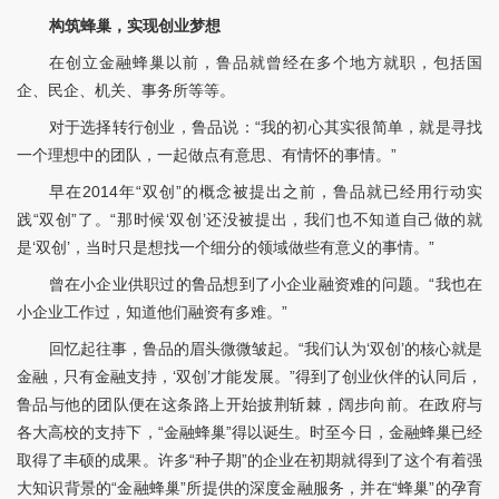
构筑蜂巢
，
实现创业梦想
在创立金融蜂巢以前，鲁品就曾经在多个地方就职，包括国
企、民企、机关、事务所等等。
对于选择转行创业，鲁品说：“我的初心其实很简单，就是寻找
一个理想中的团队，一起做点有意思、有情怀的事情。”
早在2014年“双创”的概念被提出之前，鲁品就已经用行动实
践“双创”了。“那时候‘双创’还没被提出，我们也不知道自己做的就
是‘双创’，当时只是想找一个细分的领域做些有意义的事情。”
曾在小企业供职过的鲁品想到了小企业融资难的问题。“我也在
小企业工作过，知道他们融资有多难。”
回忆起往事，鲁品的眉头微微皱起。“我们认为‘双创’的核心就是
金融，只有金融支持，‘双创’才能发展。”得到了创业伙伴的认同后，
鲁品与他的团队便在这条路上开始披荆斩棘，阔步向前。在政府与
各大高校的支持下，“金融蜂巢”得以诞生。时至今日，金融蜂巢已经
取得了丰硕的成果。许多“种子期”的企业在初期就得到了这个有着强
大知识背景的“金融蜂巢”所提供的深度金融服务，并在“蜂巢”的孕育