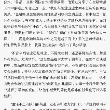
合作。”鲁品一直将“团队合作”看得很重，他通过分享了在金融蜂巢
工作中的经历来佐证这一点。“我们与创业企业之间不是纯粹的商业
关系。”金融蜂巢主要的帮助对象是刚刚创立的企业，其中相当一部
分企业都还没有实现收入，甚至有些企业连财务系统都没有。面对
这些财务与金融的“小白”，金融蜂巢为他们提供了深度且质优的金融
服务，帮助他们度过难关。“我们之间的关系就像亲密的合伙人一
样！”——说起金融蜂巢与企业之间超越了商业关系的患难情谊时，
我们看到鲁品脸上一贯谦逊的微笑中流露出了几分骄傲。
“不管今后创业还是就业，不要太功利，还是要脚踏实地，并且
怀有梦想、充满情怀。”这是鲁品给财大学子的寄语。在整个访谈过
程中，鲁品也相当频繁地提及“情怀”这个词。不管是转行金融还是创
立金融蜂巢，鲁品说初衷都是为了“做点有情怀、有意思的事”。当我
们把目光聚焦于他一手创建的金融蜂巢时，发现的确如此——这个
由财会金融知识搭建起来的“蜂巢”是如此坚固，为每一个种子期的企
业提供了最初的庇佑，让他们感受到即使是艰难的创业也可以温暖
如斯。
“生活不止有眼前的苟且，还有诗和远方的田野。”许巍的歌词今