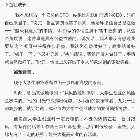
下茁壮成长。
“我本来想当一个安分的CFO，结果没能找到理想的CEO，只好
自己来当了。”说完，鲁品爽朗地笑了起来。他始终坚信自己是在做
一件“超级有意义”的事情。“我们做的事情是属于‘雪中送炭’的，从这
个角度讲，这件事是具有公益性质的。说实话，我从来没有想过我
要从这个项目中获得多少利益。我认为公益做好了，商业就做好
了。”顿了一下，他又补充道，“换句话说，我觉得做人做好了，事情
就自然做好了。”说完，他脸上又露出了令人印象深刻的谦逊笑容。
诚挚建言
，
现今大学生创业逐渐成为一股席卷高校的浪潮。
对此，鲁品真诚地谈到：“从风险控制来讲，大学生创业的风险
是极高的。”他的目光中流露出忧虑。“从我们的数据来看，九死一生
都算少的。就近处说，成都市内大学生创业成功的案例屈指可数。”
他提醒大学生创业时一定要谨慎，不要为热情左右，盲目跟
风。有条件的话等工作两三年后再创业，那个时候经验、金钱、人
脉都有了一定的积累，能极大提高企业的存活率。