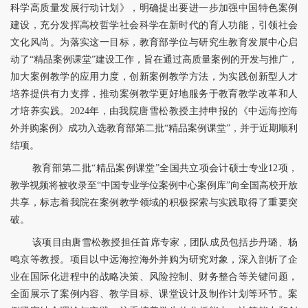
科学高质量发展行动计划》，明确提出要进一步加强中国特色案例
建设，充分发挥高校哲学社会科学在新时代的育人功能，引领社会
文化风尚。为落实这一目标，教育部学位与研究生教育发展中心启
动了“精品案例课堂”建设工作，旨在通过高质量案例的开发与推广，
加大案例教学的应用力度，创新案例教学方法，为实践创新型人才
培养提供有力支撑，推动案例教学更好地服务于教育教学改革和人
才培养实践
。
2024年，由我院唐雪松教授主持申报的《
中远海控海
外并购案例
》成功入选教育部第二批“精品案例课堂”，并于近期顺利
结项。
教育部第二批“精品案例课堂”全国共立项
会计硕士专业12
项，
教学视频将被收录至“中国专业学位案例中心案例库”向全国高校开放
共享，标志着我
院在案例教学领域的积极探索与实践取得了重要突
破。
该项目由唐雪松教授担任首席专家，团队成员包括步丹璐、杨
鸣京等教授。项目以中远海控海外并购为研究对象，深入剖析了企
业在国际化进程中的战略决策、风险控制、财务整合等关键问题，
全面展示了案例内容、教学目标、课堂设计及制作计划等环节。案