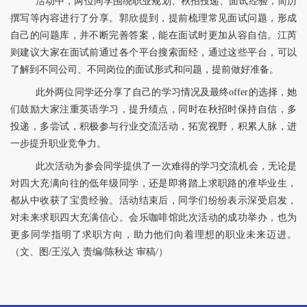
活动中，两位同学围绕职业规划、秋招投递、面试经验，简历
撰写等内容进行了分享。郭欣提到，提前梳理常见面试问题，形成
自己的问题库，并不断完善答案，能在面试时更加从容自信。江芮
则建议大家在面试前通过各个平台搜索面经，通过这些平台，可以
了解到不同公司、不同岗位的面试形式和问题，提前做好准备。
此外两位同学还分享了自己的学习情况及最终offer的选择，她
们鼓励大家注重英语学习，提升绩点，同时在秋招时保持自信，多
投递，多尝试，积极参与行业交流活动，拓宽视野，积累人脉，进
一步提升职业竞争力。
此次活动为参会同学提供了一次难得的学习交流机会，无论是
对四大充满向往的低年级同学，还是即将踏上求职路的准毕业生，
都从中收获了宝贵经验。活动结束后，同学们纷纷表示深受启发，
对未来求职四大充满信心。会乐咖啡馆此次活动的成功举办，也为
更多同学指明了求职方向，助力他们向着理想的职业未来迈进。
（文、图/王泓入 责编/陈秋达 审稿/）