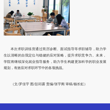
本
次求职训练营通过简历诊断、
面试指导
等
求职
辅导，助力学
生以清晰的自我定位与稳健的应对策略
，
提升求职竞争力。
未来，
学院将继续深化就业指导服务，助力学生构建更加科学的职业发展
规划，有效应对求职环节中的各项挑战。
（文
罗佳宇 图
彭邱露 责编
张宇阁 审稿
杨长虹）
/
/
/
/