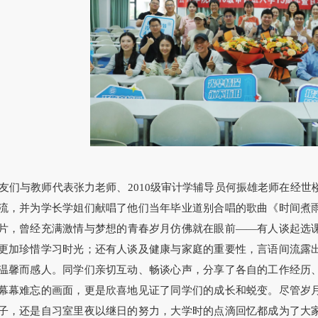
友们与教师代表张力老师、
2010级审计学辅导员何振雄老师在经世楼
流，并为学长学姐们献唱了他们当年毕业道别合唱的歌曲《时间煮
片，曾经充满激情与梦想的青春岁月仿佛就在眼前——有人谈起选
更加珍惜学习时光；还有人谈及健康与家庭的重要性，言语间流露
温馨而感人。同学们亲切互动、畅谈心声，分享了各自的工作经历
幕幕难忘的画面，更是欣喜地见证了同学们的成长和蜕变。尽管岁
子，还是自习室里夜以继日的努力，大学时的点滴回忆都成为了大