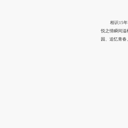
相识
15
悦之情瞬间溢
园、追忆青春