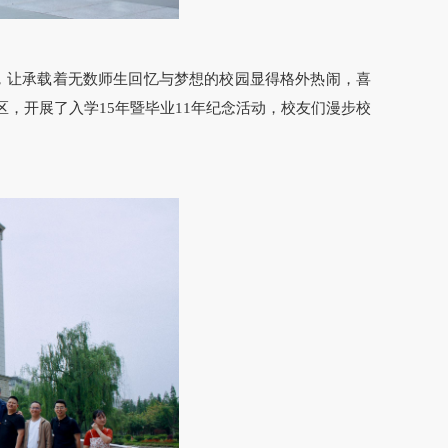
呼，让承载着无数师生回忆与梦想的校园显得格外热闹，喜
区，开展了入学15年暨毕业11年纪念活动，校友们漫步校