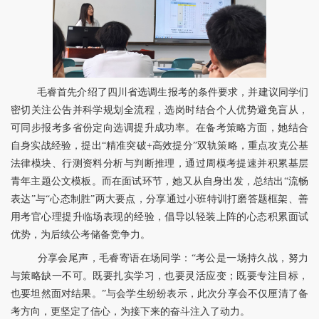
毛睿首先介绍了四川省选调生报考的条件要求，并建议同学们
密切关注公告并科学规划全流程，选岗时结合个人优势避免盲从，
可同步报考多省份定向选调提升成功率。在备考策略方面，她结合
自身实战经验，提出“精准突破+高效提分”双轨策略，重点攻克公基
法律模块、行测资料分析与判断推理，通过周模考提速并积累基层
青年主题公文模板。而在面试环节，她又从自身出发，总结出“流畅
表达”与“心态制胜”两大要点，分享通过小班特训打磨答题框架、善
用考官心理提升临场表现的经验，倡导以轻装上阵的心态积累面试
优势，为后续公考储备竞争力。
分享会尾声，毛睿寄语在场同学：“考公是一场持久战，努力
与策略缺一不可。既要扎实学习，也要灵活应变；既要专注目标，
也要坦然面对结果。”与会学生纷纷表示，此次分享会不仅厘清了备
考方向，更坚定了信心，为接下来的奋斗注入了动力。