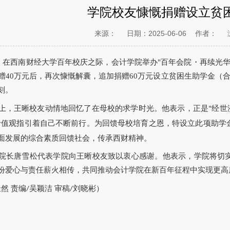
学院校友慷慨捐赠设立贫
来源：
日期：2025-06-06
作者：
日，在西南财经大学百年校庆之际，会计学院举办"百年会院・再续光华
赠40万元后，再次慷慨解囊，追加捐赠60万元设立贫困生助学金（合
刻。
上，王晰校友动情地回忆了在母校的求学时光。他表示，正是
经世
"
价值观指引着自己不断前行。为回馈母校培育之恩，特设立此项助学
面发展的综合素质回馈社会，传承西财精神。
院长唐雪松代表学院向王晰校友致以衷心感谢。他表示，学院将切
份爱心与责任薪火相传，共同推动会计学院在新百年征程中实现更高
然 责编
吴颖洁 审稿
刘晓彬）
/
/