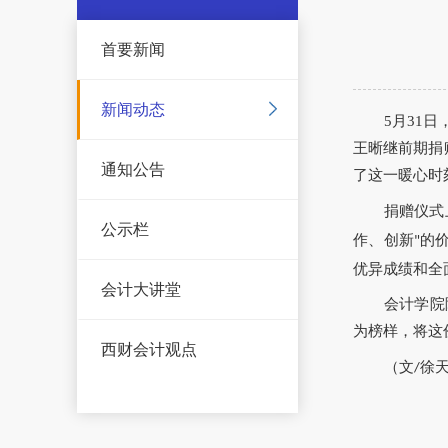
首要新闻
新闻动态
5月31
王晰继前期捐
通知公告
了这一暖心时
捐赠仪式
公示栏
作、创新
的
"
优异成绩和全
会计大讲堂
会计学院
为榜样，将这
西财会计观点
（文
徐天
/