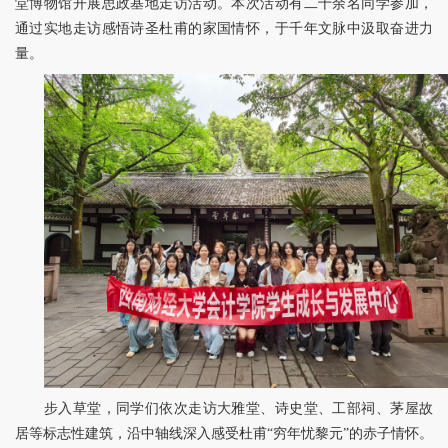
堂博物馆开展思政基地走访活动。本次活动有二十余名同学参加，
通过实地走访感悟诗圣杜甫的家国情怀，于千年文脉中汲取奋进力
量。
步入草堂，同学们依次走访大雅堂、诗史堂、工部祠、茅屋故
居等标志性建筑，沿中轴线深入感受杜甫“穷年忧黎元”的赤子情怀。