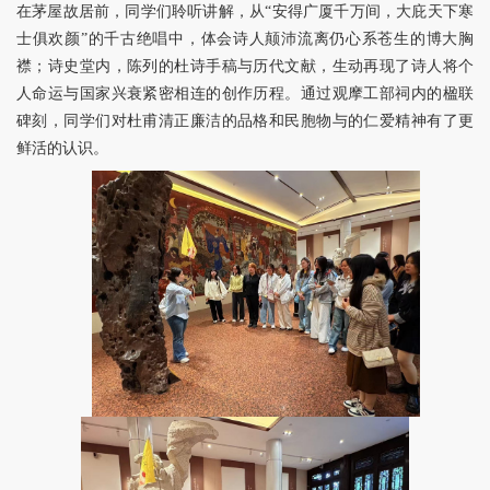
在茅屋故居前，同学们聆听讲解，从“安得广厦千万间，大庇天下寒
士俱欢颜”的千古绝唱中，体会诗人颠沛流离仍心系苍生的博大胸
襟；诗史堂内，陈列的杜诗手稿与历代文献，生动再现了诗人将个
人命运与国家兴衰紧密相连的创作历程。通过观摩工部祠内的楹联
碑刻，同学们对杜甫清正廉洁的品格和民胞物与的仁爱精神有了更
鲜活的认识。