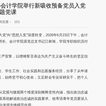
—会计学院举行新吸收预备党员入党
题党课
浏览量：
151
向“思想入党”深度转变，2026年6月23日下午，会计
秘书长、会计学院原党总支书记江林旭，学院专职组织员付
庄严宣誓，以铿锵誓言表达为共产主义奋斗终生的坚定信
习、学生工作、社会实践和志愿服务经历，分享了从申请
板，始终坚守初心使命，立足财会专业深耕实干，把个人
他从宏观与微观两个维度深刻阐释党性内涵，指出政治忠诚
层面系统解读政治忠诚的实践要求。他寄语青年党员要深入
分发挥先锋模范作用。