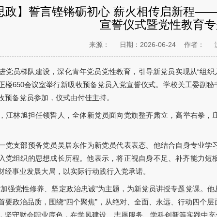
思政】誓言铿锵砺初心 薪火相传启新程—
宣誓仪式暨党性教育专
来源：
日期：2026-06-24
作者：
进党员梯队建设，深化青年党员党性教育，引导新党员实现从“组织入党”
正楼650会议室举行新吸收预备党员入党宣誓仪式。学校关工委副
收预备党员参加，仪式由付佳主持。
，江林旭担任领誓人，全体新党员面向党旗整齐肃立，高举右拳，
一党支部预备党员吴居东作为新党员代表表态。他结合自身专业学
入党组织的思想成长历程。他表示，将正视自身不足、补齐能力短
财经事业发展大局，以实际行动践行入党承诺。
“加强党性修养、坚定政治忠诚”为主题，为新党员讲授专题党课。
首要政治品质，围绕“四个聚焦”，从绝对、全面、永远、行动四个
，坚守财会职业底色，在学风建设、志愿服务、学科创新等实践中充