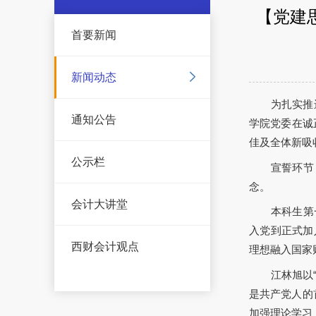
【党建
首要新闻
新闻动态
为扎实推
通知公告
学院党委在诚
佳及全体新吸
公示栏
宣誓环节
念。
会计大讲堂
本科生第
入党到正式加
西财会计观点
理想融入国家
江林旭以
是共产党人的
加强理论学习