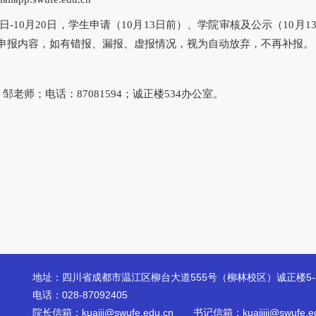
9日-10月20日，学生申请（10月13日前）、学院审核及公示（10月
申报内容，如有错报、漏报、虚报情况，视为自动放弃，不再补报。
老师；电话：87081594；诚正楼534办公室。
地址：四川省成都市温江区柳台大道555号（柳林校区）诚正楼5-
电话：028-87092405
院长信箱：kuaiji@swufe.edu.cn 书记信箱：kuaijijj@swufe.ed