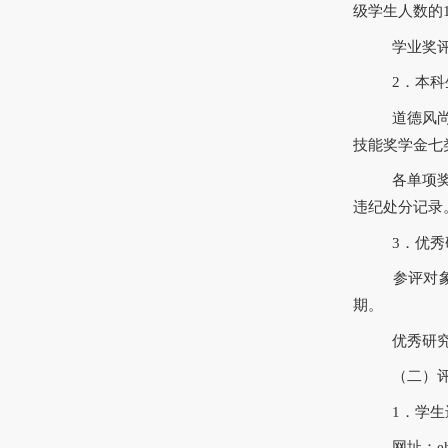
级学生人数的1
学业奖评
2．本科
道德风尚
技能奖学金七
各单项奖
违纪处分记录
3．优秀
参评对象
期。
优秀研究
（二）评
1．学生
网址：ehal