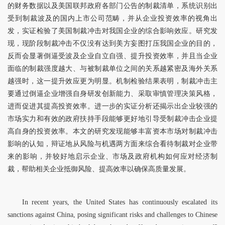
的财务数据以及美国联邦政府各部门公告的制裁清单，系统识别出
受到制裁波及的国内上市公司范畴，并从企业投资效率的视角出
发，实证检验了美国制裁冲击对我国企业的综合影响效应。研究发
现，现阶段制裁冲击不仅没有达到美方妄图打压我国企业的目的，
反而会显著倒逼受波及企业自立自强、提升投资效率，并且当企业
面临的制裁强度越大、与被制裁单位之间的关系越紧密及海外关系
越强时，这一提升效应更为明显。机制检验结果表明，制裁冲击主
要通过倒逼企业增强自身研发创新能力、采取审慎管理决策风格，
进而促进其提高投资效率。进一步的实证分析还揭示出企业较强的
市场实力和有效的政府扶持手段能够更好地引导受制裁冲击企业提
高自身的投资效率。本文的研究发现能够丰富资本市场对制裁冲击
影响的认知，辩证地从风险与机遇两方面来综合看待制裁对企业带
来的影响，并较好地启示企业、市场及政府机构如何应对经济制
裁，帮助相关企业抵御风险、提高效率以确保高质量发展。
In recent years, the United States has continuously escalated its
sanctions against China, posing significant risks and challenges to Chinese