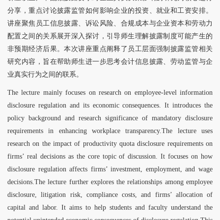
分享，重点讨论披露监管如何影响企业的投资、就业和工资安排。
讲座聚焦员工信息披露、诉讼风险、合规成本与企业资本和劳动力
配置之间的关系展开深入探讨，引导师生理解披露制度可能产生的
非预期经济后果。本次讲座重点阐释了员工层面强制披露监管相关
研究内容，旨在帮助师生进一步思考会计信息披露、劳动监管与企
业真实行为之间的联系。
The lecture mainly focuses on research on employee-level information
disclosure regulation and its economic consequences. It introduces the
policy background and research significance of mandatory disclosure
requirements in enhancing workplace transparency.The lecture uses
research on the impact of productivity quota disclosure requirements on
firms’ real decisions as the core topic of discussion. It focuses on how
disclosure regulation affects firms’ investment, employment, and wage
decisions.The lecture further explores the relationships among employee
disclosure, litigation risk, compliance costs, and firms’ allocation of
capital and labor. It aims to help students and faculty understand the