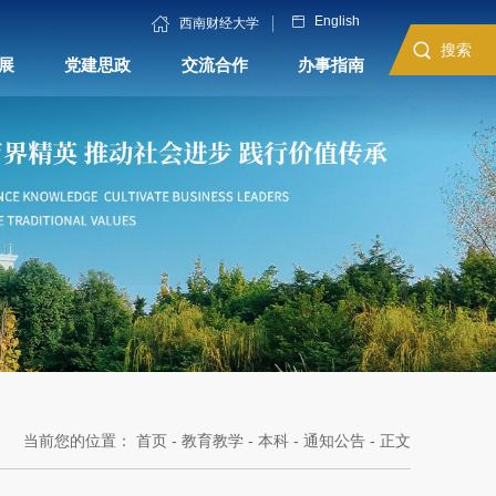
English
西南财经大学
搜索
展
党建思政
交流合作
办事指南
当前您的位置：
首页
-
教育教学
-
本科
-
通知公告
- 正文