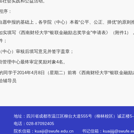
参加社会实践和公益活动。
程序：
生自愿申报的基础上，各学院（中心）本着“公平、公正、择优”的原则
人如实填写《西南财经大学“银联金融励志奖学金”申请表》（附件1
件；
院（中心）审核后填写意见并签字盖章；
资助管理中心最终审定奖励对象4名。
的同学于2014年4月8日（星期二）前将《西南财经大学“银联金融
给辅导员
地址：四川省成都市温江区柳台大道555号（柳林校区）诚正楼5-
电话：028-87092405
院长信箱：kuaiji@swufe.edu.cn 书记信箱：kuaijijj@swufe.ed