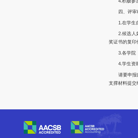
4.积极
四、评审
1.在学
2.候选
奖证书的复印
3.各学
4.学生
请要申报
支撑材料提交