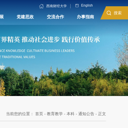
English
西南财经大学
搜索
展
党建思政
交流合作
办事指南
当前您的位置：
首页
-
教育教学
-
本科
-
通知公告
- 正文