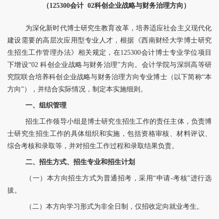
（
125300会计
02
科创企业战略与财务治理方向）
为深化新时代博士研究生
教育
改革，培养适应社会主义现代化
建设
需要的高层次应用型专业人才，根据《西南财经大学博士研究
生招生工作管理办法》
相关
规定，
在
125300会计博士专业学位项目
下增设“02 科创企业战略与财务治理”方向。
会计学院
与
深圳高等研
究院
联合培养科创企业战略与财务治理方向专业博士（以下简称
“本
方向”）
，
并
结合实际情况，制定本实施细则。
一、组织管理
招生工作领导小组
是博士研究生招生工作的责任主体，
负责博
士研究生招生工作的具体组织和实施，包括资格审核、材料评议、
综合考核和录取等，并对招生工作过程和录取结果负责。
二、招生方式、招生专业和招生计划
（一）本方向招生方式为普通招考，采用
“申请-考核”进行选
拔。
（二）本方向学习形式为非全日制，仅招收定向就业考生。