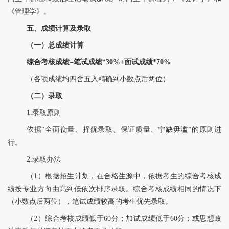
《管理学》。
五、成绩计算及录取
（一）总成绩计算
综合考核成绩
=笔试成绩*3
0%+
面试成绩
*7
0
%
（各项成绩均四舍五入精确到小数点后两位）
（二）录取
1.录取原则
依据
“全面衡量、择优录取、保证质量、宁缺毋滥”的原则进
行。
2.录取办法
（1）
根据招生计划，在合格生源中，依
据
考生的综合考核成
绩
按
专业方向由高到低依次排序录取。
综合考核成绩相同的情况下
（小数点后两位），笔试成绩较高的考生优先录取。
（2）
综合考核成绩低于
60分；加试成绩低于6
0
分；或思想政