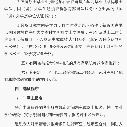
2.应届硕士毕业生(最迟须在录取当年入学前毕业或取得硕士
学位，国（境）外学生还须取得教育部留学服务中心出具的《国
（境）外学历学位认证书》)；
3.具备研究生同等学力，且同时满足以下条件
：
获得国家承
认的国民教育序列大学本科学历和学士学位后，有
6年及以上工作实
践经历；获得CET-6合格证书或成绩达到425分（其它语种应达到相
应水平）；
已在
CSSCI期刊公开发表2篇论文，并达到硕士研究生的
学术水平；
经学校审查合格。
（五
）有两名与报考学科相关的具有高级职称的专家推荐
；
（六
）
具有
5年（含）以上
经
管领域工作经历
，或具有相当成
就和较强研究能力的在职人员。
四、选拔程序
（一）网上报名
符合申请条件的考生须在规定时间内完成网上报名。博士专业
学位研究生实行导师团队制培养指导，报考时不区分导师。
组织专人对申请者的报考条件进行审查
，经审查合格，则进入