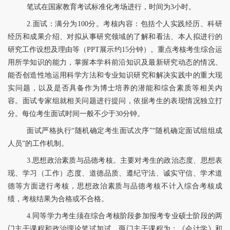
笔试在国家教育考试标准化考场进行，时间为
3小时。
2.面试：满分为100分。考核内容：
包括个人实践经历、科研
经历和成果介绍、对拟从事研究领域的了解和看法、本人拟进行的
研究工作设想及理由等
（
PPT
展示
约
15
分钟
）
。重点考核考生综合运
用所学知识的能力，掌握本学科前沿知识及最新研究动态的情况、
能否创造性地运用科学方法和专业知识研究和解决实践中的重大现
实问题，以及是否具备作为博士培养的潜能和综合素质等相关内
容
。面试专家组就相关问题进行提问，
依据考生的表现情况
独立打
分。每位考生面试时间一般不少于
30分钟。
面试严格执行
“随机确定考生面试次序”“随机确定面试组组成
人员”的工作机制。
3.思想政治素质与品德考核。主要对考生的政治态度、思想表
现、学习（工作）态度、道德品质、遵纪守法、诚实守信、学术道
德等方面进行考核，思想政治素质与品德考核不计入综合考核成
绩，考核结果为合格或不合格。
4.同等学力考生须在综合考核阶段参加报考专业硕士阶段的两
门主干课程和政治理论笔试加试。两门主干课程为
：
《会计学》和