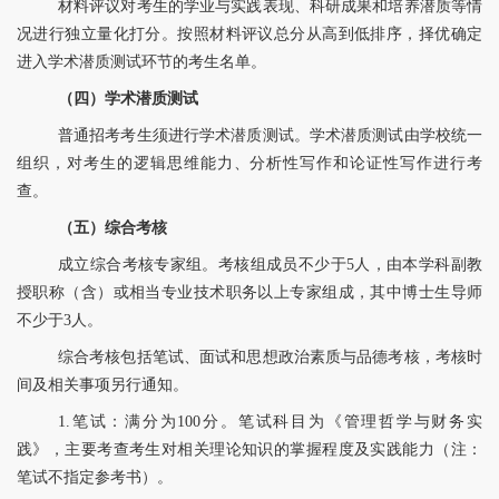
材料评议对考生的学业与实践表现、科研成果和培养潜质等情
况进行独立量化打分。按照材料评议总分从高到低排序，择优确定
进入学术潜质测试环节的考生名单。
（四）学术潜质测试
普通招考考生须进行学术潜质测试。学术潜质测试由
学校
统一
组织，对考生的逻辑思维能力、分析性写作和论证性写作进行考
查。
（五
）综合考核
成立综合考核专家组。
考核组成员不少于
5人，由本学科副教
授职称（含）或相当专业技术职务以上专家组成，其中博士生导师
不少于3人。
综合考核包括笔试、面试和思想政治素质与品德考核，考核时
间及相关事项另行通知。
1.笔试：满分为
100分。笔试科目为
《管理哲学与财务实
践》
，主要考查考生对相关理论知识的掌握程度及
实践
能力
（
注：
笔试不指定参考书
）
。