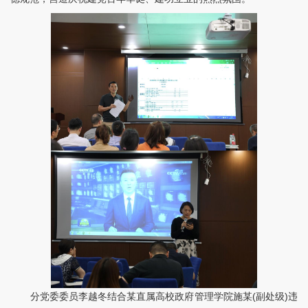
分党委委员李越冬结合某直属高校政府管理学院施某(副处级)违