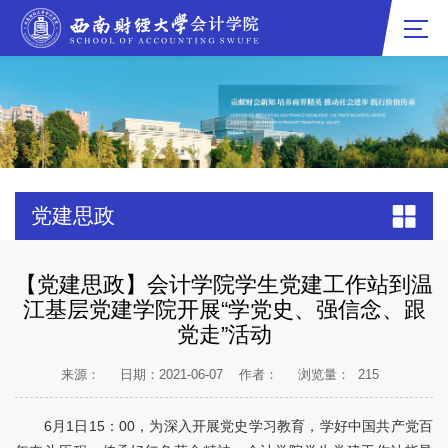
党建思政
【党建思政】会计学院学生党建工作站到温
江基层党建学院开展“学党史、强信念、跟
党走”活动
来源：
日期：2021-06-07
作者：
浏览量：
215
6月1日15：00，为深入开展党史学习教育，学好中国共产党百