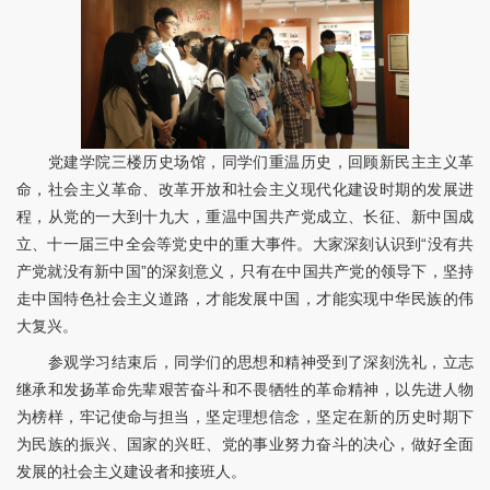
党建学院三楼历史场馆，同学们重温历史，回顾新民主主义革
命，社会主义革命、改革开放和社会主义现代化建设时期的发展进
程，从党的一大到十九大，重温中国共产党成立、长征、新中国成
立、十一届三中全会等党史中的重大事件。大家深刻认识到“没有共
产党就没有新中国”的深刻意义，只有在中国共产党的领导下，坚持
走中国特色社会主义道路，才能发展中国，才能实现中华民族的伟
大复兴。
参观学习结束后，同学们的思想和精神受到了深刻洗礼，立志
继承和发扬革命先辈艰苦奋斗和不畏牺牲的革命精神，以先进人物
为榜样，牢记使命与担当，坚定理想信念，坚定在新的历史时期下
为民族的振兴、国家的兴旺、党的事业努力奋斗的决心，做好全面
发展的社会主义建设者和接班人。