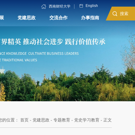
English
西南财经大学
搜索
展
党建思政
交流合作
办事指南
您的位置：
首页
-
党建思政
-
专题教育
-
党史学习教育
- 正文