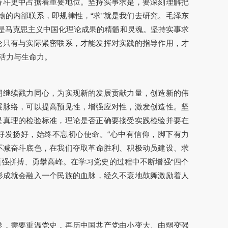
奋斗史中占据着重要地位。坚持实事求是，要深刻理解把
物的内部联系，即规律性，“求”就是我们去研究。毛泽东
终是马克思主义中国化理论成果的精髓和灵魂。坚持实事求
论只有与实际紧密联系，才能发挥对实践的指导作用，才
活力与生命力。
期继续戮力同心，为实现新的发展贡献力量，创造新的伟
展脉络，可以提高预见性，增强应对性，激发创造性。坚
是真理的检验标准，理论是否正确要接受实践检验并要在
好发扬好，始终不忘初心使命。“心中有信仰，脚下有力
，不减奋斗底色，在我们夺取革命胜利、积极动员建设、求
强拼搏、勇攀高峰。在学习党史的过程中不断增强“四个
旦形成就会融入一个民族的血脉，经久不衰地鼓舞激励着人
卷，需要重温党史，再历中国共产党由小变大、由弱变强