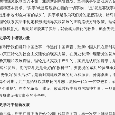
断增强克敌制胜的本领，迎接新的风险挑战。坚持实事求是在党的
涵和基本要求。“实事”就是客观存在着的一切事物，“是”就是客观事
是形象地比喻为“有的放矢”。实事求是作为我们党的思想路线，始
理论联系实际来制定和形成指导实践发展的正确路线方针政策。理
价值和意义。理论如果脱离了实际，就会成为僵化的教条，就会失去
史学习中增强力量
有利于我们讲好中国故事，传递好中国声音，鼓舞中国人民在新时
力真正转化为社会主义建设的现实力量。在历史长河中理清党的发
验真理和发展真理。理论是从实践中产生的，实践是认识的源泉，
富和发展。党的奋斗史是最好的“教科书”，要把党的成功经验继承
斗史作为“源头活水”，是新时期建设发展的动力和源泉。沧海桑田
每个时期，共产党始终以其昂扬的斗志，激励一代又一代奋进者，顽
“两个维护”。在党的革命、建设、改革过程中形成的精神力量，一
投身建设伟大事业的斗争中。
史学习中创新发展
新挑战，想要在当下历史站位和时代答卷面前，再一次交上满意答