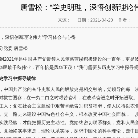
唐雪松：“学史明理，深悟创新理论
来源：
日期：2021-04-29
作者：
理，深悟创新理论伟力”学习体会与心得
分党委 唐雪松
1年到2021年是中国共产党带领人民筚路蓝缕积极建设的一百年，更
华民族千秋伟业，百年恰是风华正茂！”我们需要从历史学习中探寻
史学习中探寻规律
，中国共产党的奋斗史和人民的解放史是相交融的，党领导的每一
时救亡图存，在一穷二白之时艰苦奋斗，在改革奋进之时开拓进取。
主人；党在社会主义建设中艰苦卓绝告别积贫积弱，使人民得以衣
。党一路走来建设中国特色社会主义，根本改变中国社会面貌，一
实践经验，才能把握历史主动性。党始终密切联系群众，党和人民
。党始终实事求是，理论联系实际，探求中国化的科学理论，走中