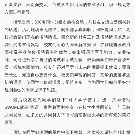
距离接触，面对面交流，并就学生们后续的专业学习、职业规划等
方面进行指导。
活动当天，300名同学分批次前往会场，与校友交流自己感兴趣
的话题。活动现场座无虚席，同学都认真倾听，积极提问，如：高
校行政部门现在的招聘情况、研究所的财务工作及招聘情况以及选
调生的考试情况等。校友们耐心为同学解答疑问，讲解现阶段政府
高校及事业单位招聘看中的优势，突出强调了写作能力，专业技
能；同时也分享了自己的考试和面试经验，鼓励同学们培养言谈气
质，锻炼实践能力。校友们还对同学们未来的发展提出建议：要目
光长远，知道自己想要什么。校友们丰富的回答、真挚的态度和恳
切的话语，使同学们倍感温暖，受益良多，也为同学们如何更好地
规划自己的未来提供了思路。
最后校友还为同学们题下“财大学子携手并进，共同谱写
SWUFE故事”寄语，寓意着西财校友与在校学生共同前进、与母校
共同发展，在多方的共同努力下书写西南财经大学的新辉煌的美好
愿景。
讲坛在同学们热烈的掌声中落下帷幕。本次校友讲坛的顺利举