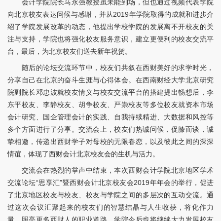
会计学院院长马永强教授虽未能到场，但也通过视频代表学院
向北京校友表达问候与感谢，并从2019年学院取得的成就和进步介
绍了学院发展改革的动态，他提出学校学院的发展离不开校友的关
注与支持，学院也将强化校友服务意识，建立更便利的校友交流平
台，最后，为北京校友们送去新年祝贺。
随后的论坛交流环节中，校友们共叙在西财美好的求学时光，
分享自己在北京的奋斗生涯与心得体会。在西南财经大学北京研究
院副院长邓忠波就校友情义与校友交流平台的搭建提出畅想后，李
东平校友、李静校友、胡争校友、严崇校友等多位校友就资本市场
会计研究、国企管理会计的实践、自我持续精进、大数据和风控等
多个方面进行了分享。交流会上，校友们热诚问候，促膝而谈，诚
挚相邀，传递出西财学子对母校的无限眷恋，以及彼此之间的深深
情谊，体现了西财会计北京校友会的生机与活力。
交流会在热烈的掌声中结束，本次西财会计学院北京地区学术
交流论坛“思享汇”暨西财会计北京校友会2019年年会的举行，促进
了北京地区校友与校友、校友与学院之间的多层次的互动交流。通
过这次会议汇聚起来的校友们的智慧结晶与人生收获，将化作力
量，照亮更多西财人的职业道路。学院今后也将继续大力发展校友