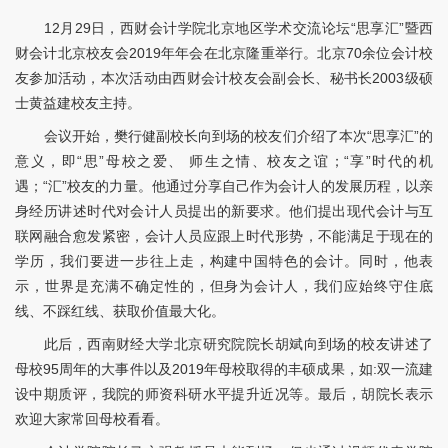
12月29日，西财会计学院北京地区学术交流论坛“思享汇”暨西
财会计北京校友会2019年年会在北京隆重举行。北京70余位会计校
友参加活动，本次活动由西财会计校友会副会长、秘书长2003级硕
士黄益建校友主持。
会议开始，樊行健副校长向到场的校友们介绍了本次“思享汇”的
意义，即“思”母校之爱、 师生之情、校友之谊；“享”时代的机
遇；“汇”校友的力量。他通过分享自己作为会计人的发展历程，以亲
身经历讲述时代对会计人员提出的新要求。他们提出现代会计与互
联网融合愈发紧密，会计人员应跟上时代形势，不能满足于现在的
学历，我们要进一步往上走，构建中国特色的会计。同时，他表
示，世界是充满不确定性的，但身为会计人，我们应始终守住底
线、不踩红线、获取价值最大化。
此后，西南财经大学北京研究院院长胡斌向到场的校友讲述了
母校95周年的大事件以及2019年母校取得的丰硕成果，如:双一流建
设中期质评，我院的师资科研水平提升近况等。最后，胡院长表示
欢迎大家常回母校看看。