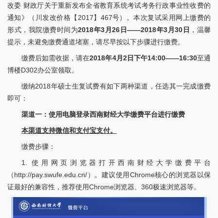
改委 财政厅关于重新发布全省教育系统考试考务行政事业性收费的
通知》（川发改价格【2017】467号）。本次复试采用网上缴费的
形式，我院缴费时间为
2018
年
3
月
26
日
——2018
年
3
月
30
日
，温馨
提示，未避免缴费通道堵塞，请尽早按以下步骤进行缴费。
缴费后如需收据，请在
2018
年
4
月
2
日下午
14:00
——
16:30
至通
博楼D302办公室领取。
缴纳2018年硕士生复试费有如下两种渠道，任选其一完成缴费
即可：
渠道一：使用电脑登录西南财经大学缴费平台进行缴费
本渠道支持微信和支付宝支付。
缴费步骤：
1. 使用网页浏览器打开西南财经大学缴费平台
（http://pay.swufe.edu.cn/）。建议使用Chrome核心的浏览器以保
证最好的兼容性，推荐使用Chrome浏览器、360极速浏览器等。