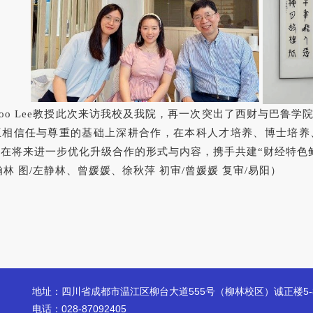
oo Lee
教授此次来访我校及我院，再一次突出了西财与巴鲁学
互相信任与尊重的基础上深耕合作，在本科人才培养、博士培养
在将来进一步优化升级合作的形式与内容，携手共建“财经特色
瀚林 图/左静林、曾媛媛、徐秋萍 初审/曾媛媛 复审/易阳）
地址：四川省成都市温江区柳台大道555号（柳林校区）诚正楼5-
电话：028-87092405