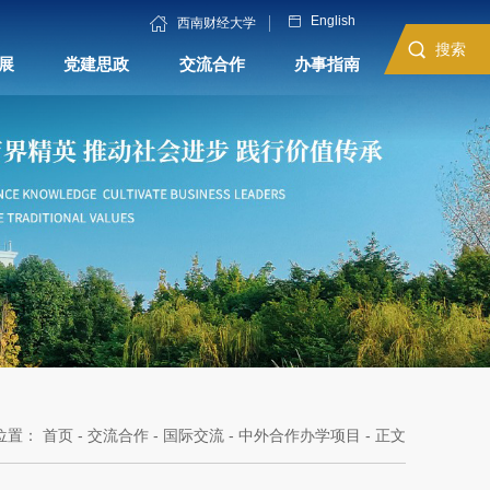
English
西南财经大学
搜索
展
党建思政
交流合作
办事指南
位置：
首页
-
交流合作
-
国际交流
-
中外合作办学项目
- 正文