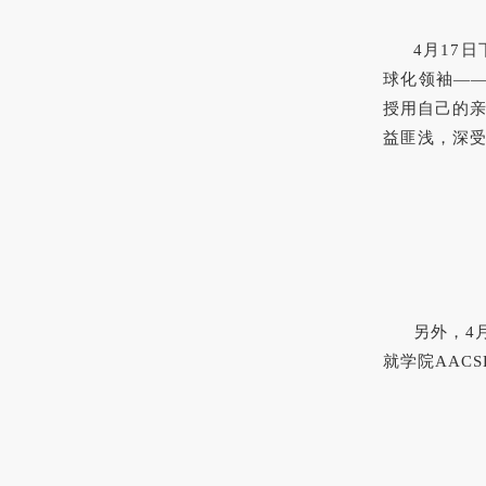
4
月17
球化领袖——
授用自己的
益匪浅，深受
另外，4
就学院AAC