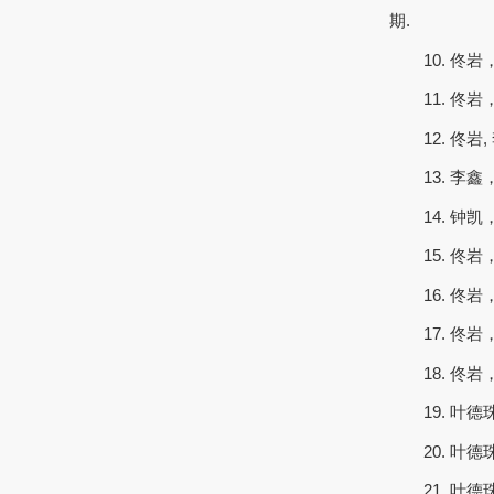
期.
10. 佟
11. 
12. 佟
13. 李
14. 钟
15. 佟
16. 
17. 佟
18. 
19. 
20. 
21. 叶