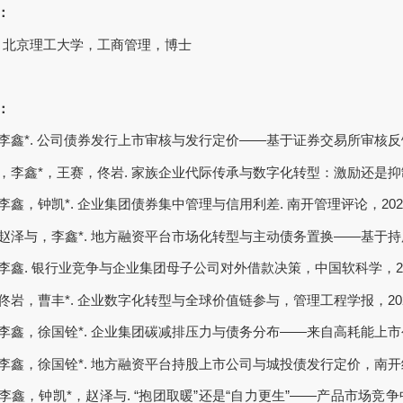
：
06，北京理工大学，工商管理，博士
：
岩，李鑫*. 公司债券发行上市审核与发行定价——基于证券交易所审核反
思飞，李鑫*，王赛，佟岩. 家族企业代际传承与数字化转型：激励还是抑制
，李鑫，钟凯*. 企业集团债券集中管理与信用利差. 南开管理评论，202
岩，赵泽与，李鑫*. 地方融资平台市场化转型与主动债务置换——基于持
岩，李鑫. 银行业竞争与企业集团母子公司对外借款决策，中国软科学，20
鑫，佟岩，曹丰*. 企业数字化转型与全球价值链参与，管理工程学报，20
岩，李鑫，徐国铨*. 企业集团碳减排压力与债务分布——来自高耗能上市
岩，李鑫，徐国铨*. 地方融资平台持股上市公司与城投债发行定价，南开经
岩，李鑫，钟凯*，赵泽与. “抱团取暖”还是“自力更生”——产品市场