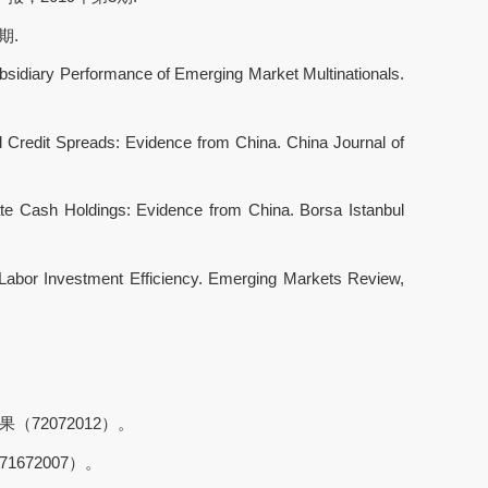
期.
sidiary Performance of Emerging Market Multinationals.
 Credit Spreads: Evidence from China. China Journal of
Cash Holdings: Evidence from China. Borsa Istanbul
bor Investment Efficiency. Emerging Markets Review,
72072012）。
672007）。