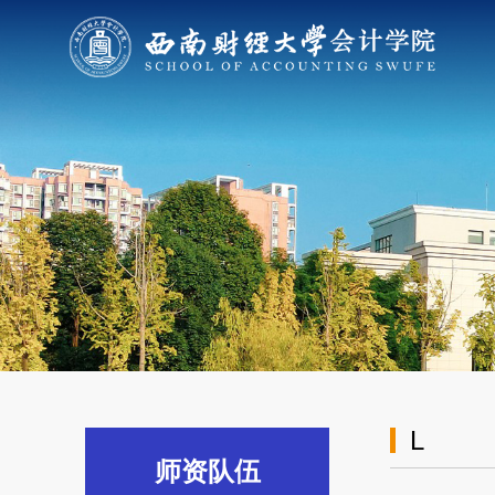
L
师资队伍