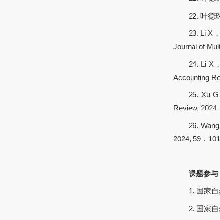
22. 叶
23. Li X，
Journal of Mul
24. Li X，
Accounting 
25. Xu G
Review, 202
26. Wang
2024, 59：101
课题参与
1. 国
2. 国