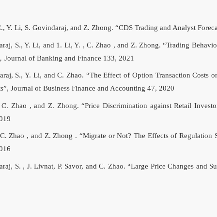
C., Y. Li, S. Govindaraj, and Z. Zhong. “CDS Trading and Analyst Fore
raj, S., Y. Li, and 1. Li, Y. , C. Zhao , and Z. Zhong. “Trading Behavi
，Journal of Banking and Finance 133, 2021
araj, S., Y. Li, and C. Zhao. “The Effect of Option Transaction Costs
”, Journal of Business Finance and Accounting 47, 2020
 , C. Zhao , and Z. Zhong. “Price Discrimination against Retail Inves
2019
 , C. Zhao , and Z. Zhong . “Migrate or Not? The Effects of Regulation
2016
araj, S. , J. Livnat, P. Savor, and C. Zhao. “Large Price Changes and