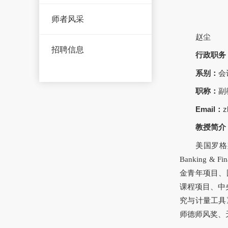
师者风采
赵尘
招聘信息
行政职务
系别：
会
职称：
副
Email：
z
教授简介
美国罗格
Banking & 
金青年项目、
课程项目、中央
究与计量工具
师德师风奖、