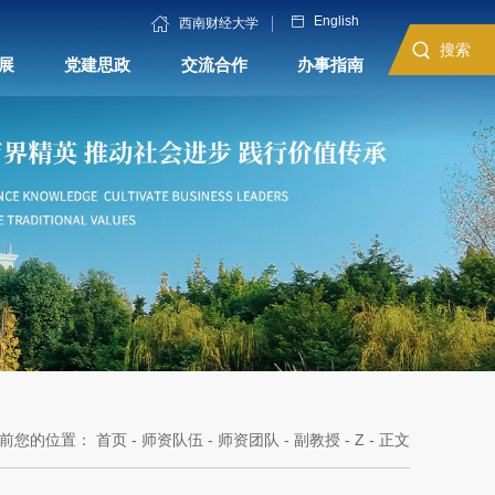
English
西南财经大学
搜索
展
党建思政
交流合作
办事指南
前您的位置：
首页
-
师资队伍
-
师资团队
-
副教授
-
Z
- 正文