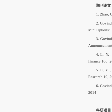
期刊论文
1. Zhao, 
2. Govinda
Mini Options”
3. Govind
Announcements
4. Li, Y.
Finance 106, 
5. Li, Y.
Research 19, 
6. Govind
2014
科研项目