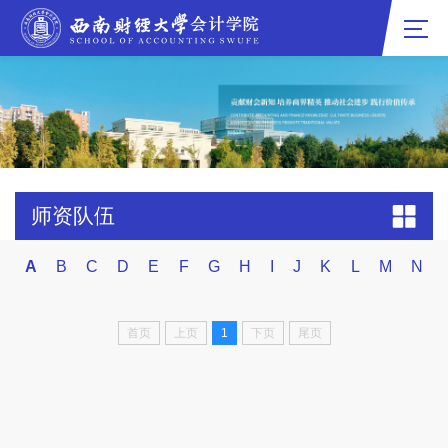
师资队伍
A
B
C
D
E
F
G
H
I
J
K
L
M
N
首页
上页
1
下页
尾页