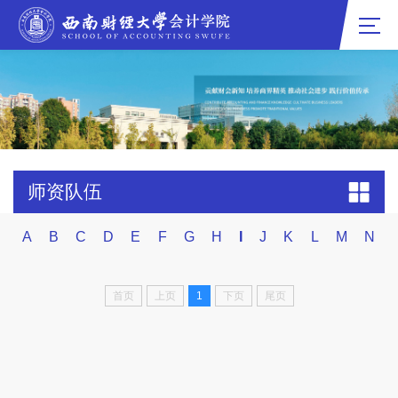
师资队伍
A
B
C
D
E
F
G
H
I
J
K
L
M
N
首页
上页
1
下页
尾页